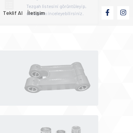
Tezgah listesini görüntüleyip,
Teklif Al
İletişim
detaylarını inceleyebilirsiniz.