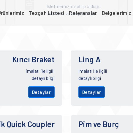
İşletmemizin sahip olduğu
rünlerimiz
Tezgah Listesi
Referanslar
Belgelerimiz
sertifika ve belgelerimiz.
Kırıcı Braket
Ling A
imalatı ile ilgili
imalatı ile ilgili
detaylı bilgi
detaylı bilgi
Detaylar
Detaylar
ik Quick Coupler
Pim ve Burç